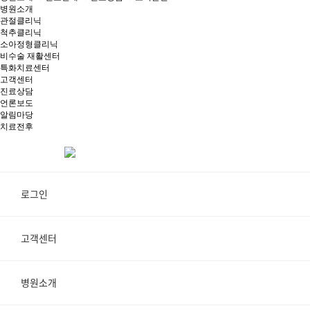
병원소개
관절클리닉
척추클리닉
소아정형클리닉
비수술 재활센터
특화치료센터
고객센터
진료상담
언론보도
알림마당
치료전후
로그인
고객센터
병원소개