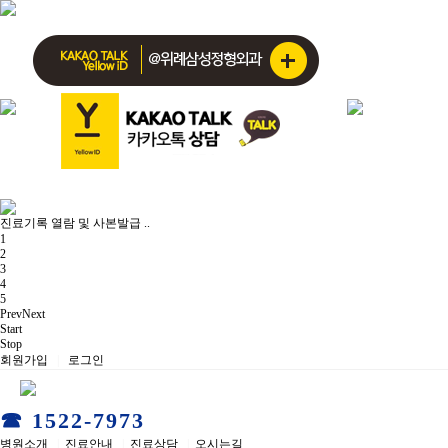
진료기록 열람 및 사본발급 ..
1
2
3
4
5
Prev
Next
Start
Stop
회원가입
|
로그인
☎ 1522-7973
병원소개
|
진료안내
|
진료상담
|
오시는길