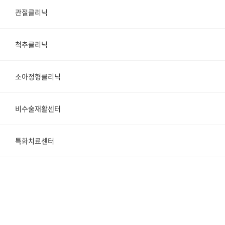
관절클리닉
척추클리닉
소아정형클리닉
비수술재활센터
특화치료센터