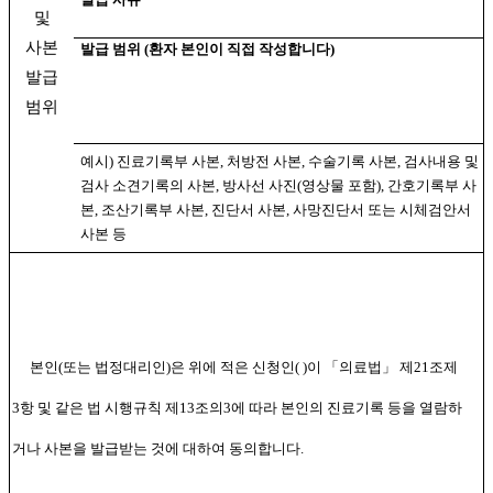
및
사본
발급 범위
(
환자 본인이 직접 작성합니다
)
발급
범위
예시
)
진료기록부 사본
,
처방전 사본
,
수술기록 사본
,
검사내용 및
검사 소견기록의 사본
,
방사선 사진
(
영상물 포함
),
간호기록부 사
본
,
조산기록부 사본
,
진단서 사본
,
사망진단서 또는 시체검안서
사본 등
본인
(
또는 법정대리인
)
은 위에 적은 신청인
( )
이
「
의료법
」
제
21
조제
3
항 및 같은 법 시행규칙 제
13
조의
3
에 따라 본인의 진료기록 등을 열람하
거나 사본을 발급받는 것에 대하여 동의합니다
.