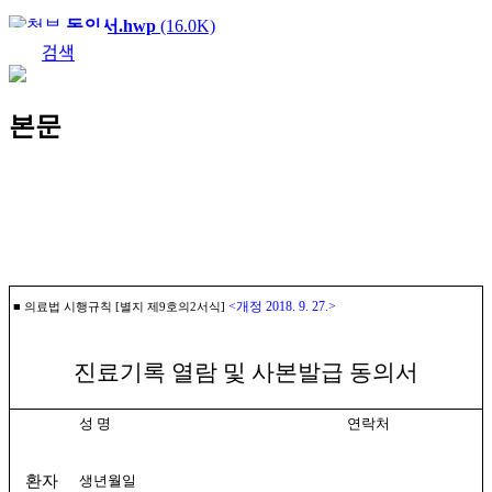
동의서.hwp
(16.0K)
검색
본문
<
개정
2018. 9. 27.>
■
의료법 시행규칙
[
별지 제
9
호의
2
서식
]
진료기록 열람 및 사본발급 동의서
성 명
연락처
생년월일
환자