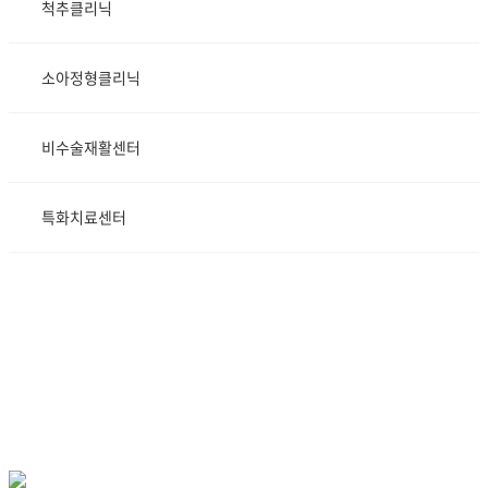
척추클리닉
소아정형클리닉
비수술재활센터
특화치료센터