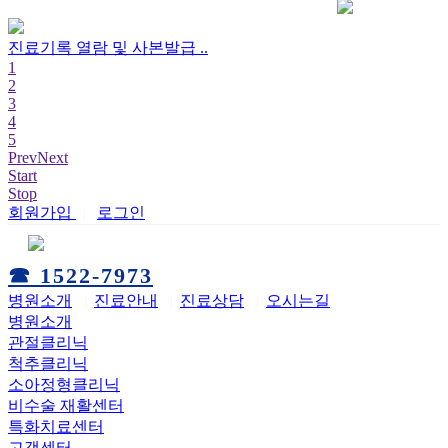
사본발급 ..
진료기록 열람 및 
1
2
3
4
5
Prev
Next
Start
Stop
회원가입
로그인
|
☎ 1522-7973
병원소개
진료안내
진료상담
오시는길
|
|
|
병원소개
관절클리닉
척추클리닉
소아정형클리닉
비수술 재활센터
특화치료센터
고객센터