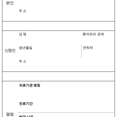
본인
주 소
성 명
환자와의 관계
생년월일
연락처
신청인
주 소
의료기관 명칭
진료기간
열람
발급 사유